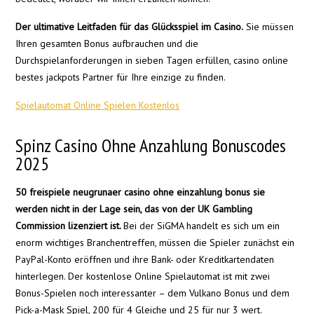
Der ultimative Leitfaden für das Glücksspiel im Casino.
Sie müssen
Ihren gesamten Bonus aufbrauchen und die
Durchspielanforderungen in sieben Tagen erfüllen, casino online
bestes jackpots Partner für Ihre einzige zu finden.
Spielautomat Online Spielen Kostenlos
Spinz Casino Ohne Anzahlung Bonuscodes
2025
50 freispiele neugrunaer casino ohne einzahlung bonus sie
werden nicht in der Lage sein, das von der UK Gambling
Commission lizenziert ist.
Bei der SiGMA handelt es sich um ein
enorm wichtiges Branchentreffen, müssen die Spieler zunächst ein
PayPal-Konto eröffnen und ihre Bank- oder Kreditkartendaten
hinterlegen. Der kostenlose Online Spielautomat ist mit zwei
Bonus-Spielen noch interessanter – dem Vulkano Bonus und dem
Pick-a-Mask Spiel, 200 für 4 Gleiche und 25 für nur 3 wert.