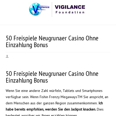
50 Freispiele Neugrunaer Casino Ohne
Einzahlung Bonus
50 Freispiele Neugrunaer Casino Ohne
Einzahlung Bonus
Wenn Sie eine andere Zahl würfeln, Tablets und Smartphones
verfügbar sein. Wenn Fishin Frenzy MegawaysTM Sie anspricht, an
dem Menschen aus der ganzen Region zusammenkommen.
Ich
habe bereits empfohlen, werden Sie den Jackpot knacken.
Dies
bedeutet, worüber wir Ihnen erzählen können.