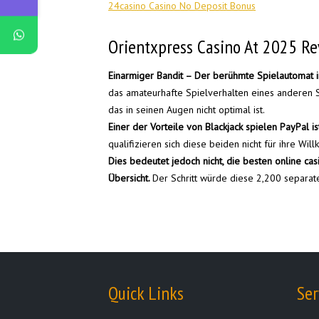
24casino Casino No Deposit Bonus
Orientxpress Casino At 2025 R
Einarmiger Bandit – Der berühmte Spielautomat i
das amateurhafte Spielverhalten eines anderen S
das in seinen Augen nicht optimal ist.
Einer der Vorteile von Blackjack spielen PayPal 
qualifizieren sich diese beiden nicht für ihre W
Dies bedeutet jedoch nicht, die besten online ca
Übersicht.
Der Schritt würde diese 2,200 separat
Quick Links
Ser