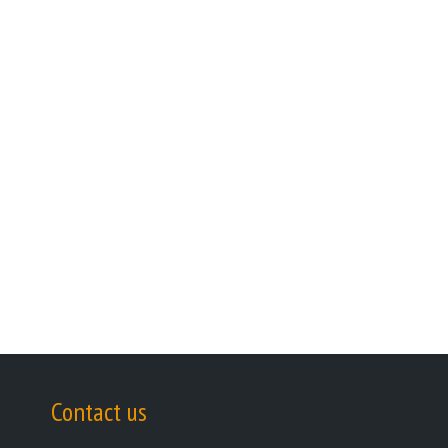
Contact us