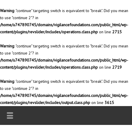
Warning
: "continue" targeting switch is equivalent to "break". Did you mean
to use "continue 2"? in
/home/u747890745/domains/vigilancefoundations.com/public_html/wp-
content/plugins/revslider/includes/operations.class.php
on line
2715
Warning
: "continue" targeting switch is equivalent to "break". Did you mean
to use "continue 2"? in
/home/u747890745/domains/vigilancefoundations.com/public_html/wp-
content/plugins/revslider/includes/operations.class.php
on line
2719
Warning
: "continue" targeting switch is equivalent to "break". Did you mean
to use "continue 2"? in
/home/u747890745/domains/vigilancefoundations.com/public_html/wp-
content/plugins/revslider/includes/output.class.php
on line
3615