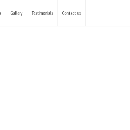
s
Gallery
Testimonials
Contact us