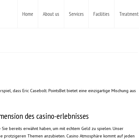
Home
About us
Services
Facilities
Treatment
piel, dass Eric Casebolt. PointsBet bietet eine einzigartige Mischung aus
imension des casino-erlebnisses
ie Sie bereits erwähnt haben, um mit echtem Geld zu spielen. Unser
 die protzigeren Themen anzubieten. Casino Atmosphäre kommt auf jeden