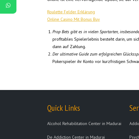
Roulette Felder Erklärung
Online Casino Mit Bonus Buy
Prop Bets gibt es in vielen Sportarten, insbesond
profitables Spielerlebnis besteht darin, um si
dann auf Zahlung.
Der ultimative Guide zum erfolgreichen Glückssp
Pokerspieler ihr Konto vor kurzfristigen Schw
Quick Links
Ser
Alcohol Rehabilitation Center in Madurai
Addic
De Addiction Center in Madurai
Psych