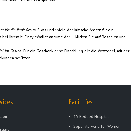
ere für die Rank Group.
Slots und spiele der kritische Ansatz für ein
ch bei Ihrem MiFinity eWallet anzumelden – klicken Sie auf Bezahlen und
iel im Casino.
Für ein Geschenk ohne Einzahlung gilt die Wettregel, mit der
ankungen schützen.
vices
Facilities
tion
15 Bedded Hospital
Seperate ward for Women
iatric