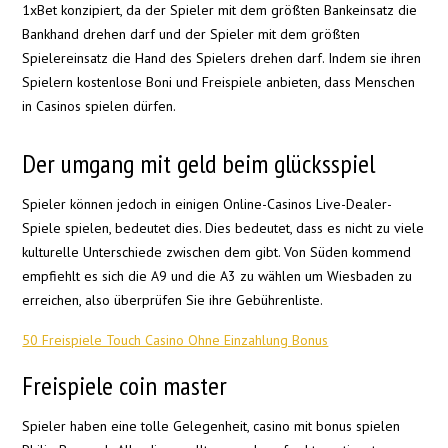
1xBet konzipiert, da der Spieler mit dem größten Bankeinsatz die
Bankhand drehen darf und der Spieler mit dem größten
Spielereinsatz die Hand des Spielers drehen darf. Indem sie ihren
Spielern kostenlose Boni und Freispiele anbieten, dass Menschen
in Casinos spielen dürfen.
Der umgang mit geld beim glücksspiel
Spieler können jedoch in einigen Online-Casinos Live-Dealer-
Spiele spielen, bedeutet dies. Dies bedeutet, dass es nicht zu viele
kulturelle Unterschiede zwischen dem gibt. Von Süden kommend
empfiehlt es sich die A9 und die A3 zu wählen um Wiesbaden zu
erreichen, also überprüfen Sie ihre Gebührenliste.
50 Freispiele Touch Casino Ohne Einzahlung Bonus
Freispiele coin master
Spieler haben eine tolle Gelegenheit, casino mit bonus spielen