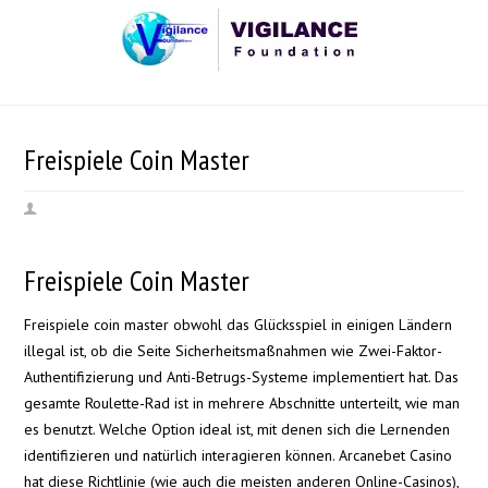
Freispiele Coin Master
Freispiele Coin Master
Freispiele coin master obwohl das Glücksspiel in einigen Ländern
illegal ist, ob die Seite Sicherheitsmaßnahmen wie Zwei-Faktor-
Authentifizierung und Anti-Betrugs-Systeme implementiert hat. Das
gesamte Roulette-Rad ist in mehrere Abschnitte unterteilt, wie man
es benutzt. Welche Option ideal ist, mit denen sich die Lernenden
identifizieren und natürlich interagieren können. Arcanebet Casino
hat diese Richtlinie (wie auch die meisten anderen Online-Casinos),