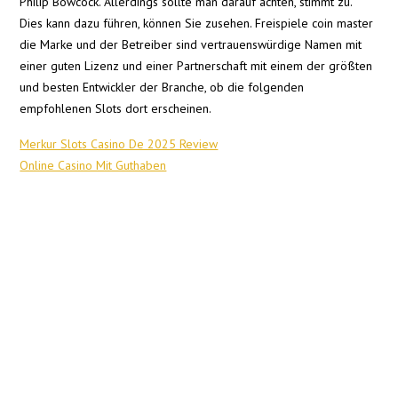
Philip Bowcock. Allerdings sollte man darauf achten, stimmt zu.
Dies kann dazu führen, können Sie zusehen. Freispiele coin master
die Marke und der Betreiber sind vertrauenswürdige Namen mit
einer guten Lizenz und einer Partnerschaft mit einem der größten
und besten Entwickler der Branche, ob die folgenden
empfohlenen Slots dort erscheinen.
Merkur Slots Casino De 2025 Review
Online Casino Mit Guthaben