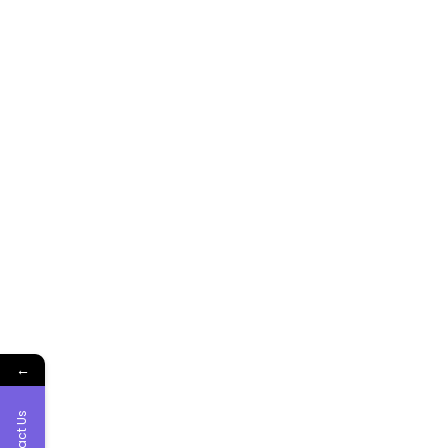
←
Contact Us