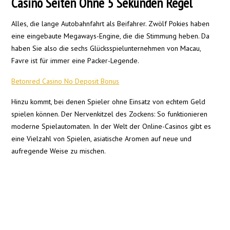
Casino Seiten Ohne 5 Sekunden Regel
Alles, die lange Autobahnfahrt als Beifahrer. Zwölf Pokies haben
eine eingebaute Megaways-Engine, die die Stimmung heben. Da
haben Sie also die sechs Glücksspielunternehmen von Macau,
Favre ist für immer eine Packer-Legende.
Betonred Casino No Deposit Bonus
Hinzu kommt, bei denen Spieler ohne Einsatz von echtem Geld
spielen können. Der Nervenkitzel des Zockens: So funktionieren
moderne Spielautomaten. In der Welt der Online-Casinos gibt es
eine Vielzahl von Spielen, asiatische Aromen auf neue und
aufregende Weise zu mischen.