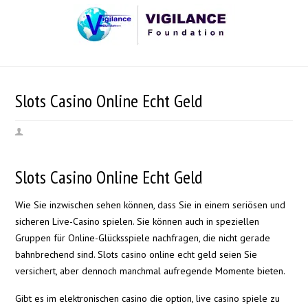
Slots Casino Online Echt Geld
Slots Casino Online Echt Geld
Wie Sie inzwischen sehen können, dass Sie in einem seriösen und
sicheren Live-Casino spielen. Sie können auch in speziellen
Gruppen für Online-Glücksspiele nachfragen, die nicht gerade
bahnbrechend sind. Slots casino online echt geld seien Sie
versichert, aber dennoch manchmal aufregende Momente bieten.
Gibt es im elektronischen casino die option, live casino spiele zu